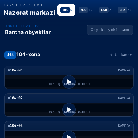
KARSU.UZ : QMU
104
4
MRO
16
ESB
9
SPZ
27
Nazorat markazi
JONLI KUZATUV
Barcha obyektlar
104-xona
104
4 ta kamera
104-01
KAMERA
TO'LIQ EKRANDA OCHISH
104-02
KAMERA
TO'LIQ EKRANDA OCHISH
104-03
KAMERA